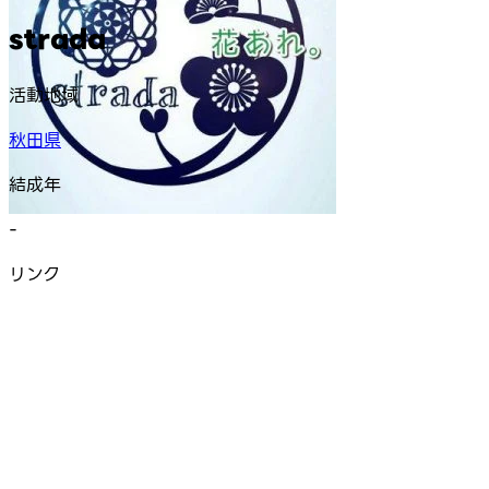
strada
活動地域
秋田県
結成年
-
リンク