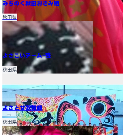
みちのく秋田おきみ組
秋田県
よさこいチーム-残
秋田県
よさとせ歌舞輝
秋田県