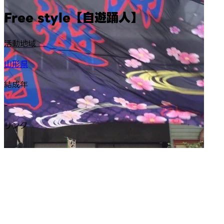
Free style【自遊踊人】
活動地域
山形県
結成年
-
リンク